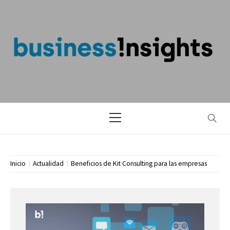
Saltar
al
contenido
BLOG DE
BUSINESS
INSIGHTS
Menú
principal
Inicio
Actualidad
Beneficios de Kit Consulting para las empresas