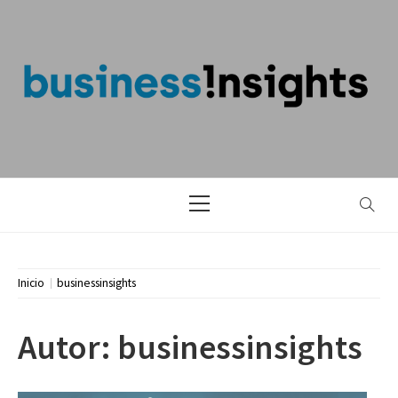
Saltar
al
contenido
BLOG DE
BUSINESS
INSIGHTS
Menú
principal
Inicio
businessinsights
Autor:
businessinsights