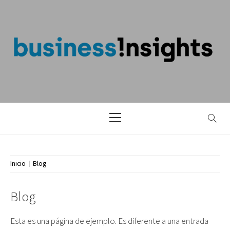
Saltar
al
contenido
BLOG DE
BUSINESS
INSIGHTS
Menú
principal
Inicio
Blog
Blog
Esta es una página de ejemplo. Es diferente a una entrada